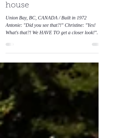
2018年8月24日
読了時間: 3分
Black-stone A-frame
house
Union Bay, BC, CANADA / Built in 1972
Antonie: "Did you see that?!" Christine: "Yes!
What's that?! We HAVE TO get a closer look!"
......