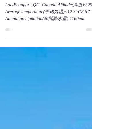
frame house
Lac-Beauport, QC, Canada Altitude(高度):329m
Average temperature(平均気温):-12.3to18.6℃
Annual precipitation(年間降水量):1160mm