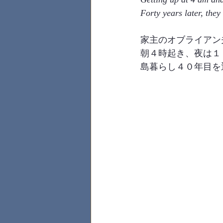
Forty years later, they
家主のオブライアン
朝４時起き、夜は１
島暮らし４０年目を