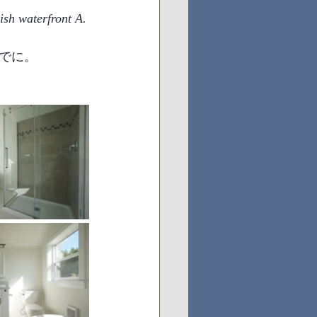
ish waterfront A.
でに。