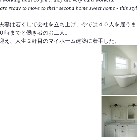
 are ready to move to their second home sweet home - this styl
夫妻は若くして会社を立ち上げ、今では４０人を雇うま
０時までと働き者のお二人。
迎え、人生２軒目のマイホーム建築に着手した。