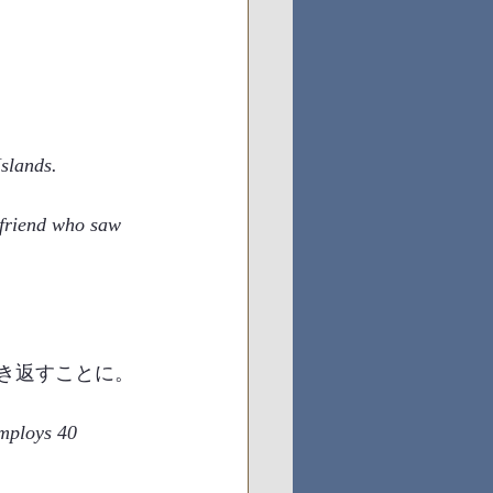
slands.
 friend who saw 
き返すことに。
employs 40 