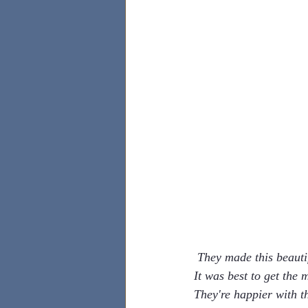
They made this beautif
It was best to get the m
They're happier with t