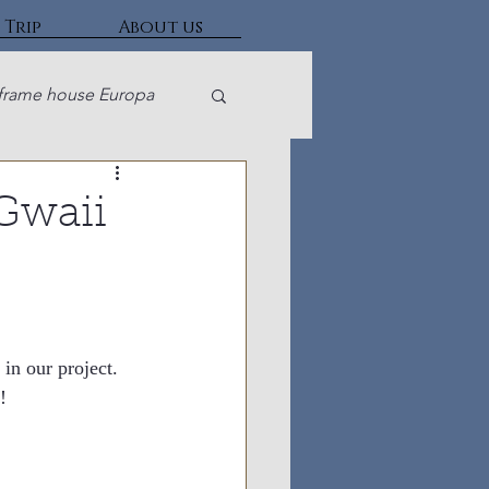
 Trip
About us
frame house Europa
Gwaii
in our project.
! 
。