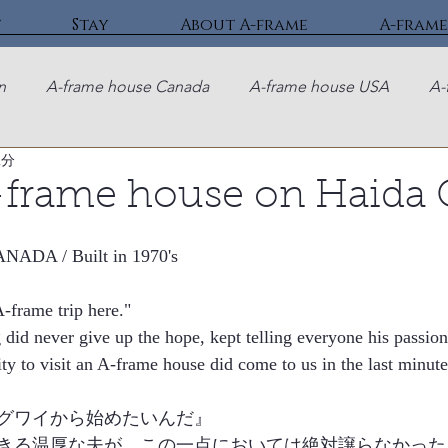
t
Stay
About A-frame
A-frame
n
A-frame house Canada
A-frame house USA
A-
2分
-frame house on Haida 
ANADA / Built in 1970's
A-frame trip here."
 did never give up the hope, kept telling everyone his passion 
ity to visit an A-frame house did come to us in the last minute
グワイから始めたいんだ』
きる温厚な夫が、この一点においては絶対譲らなかった