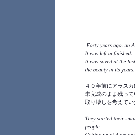
Forty years ago, an A
It was left unfinished.
It was saved at the la
the beauty in its years.
４０年前にアラスカ
未完成のまま残って
取り壊しを考えてい
They started their sma
people.
Getting up at 4 am and