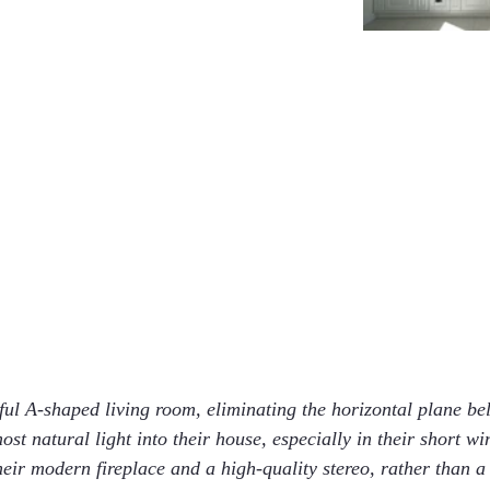
ul A-shaped living room, eliminating the horizontal plane bel
ost natural light into their house, especially in their short win
heir modern fireplace and a high-quality stereo, rather than a