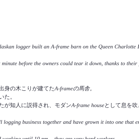
laskan logger built an A-frame barn on the Queen Charlotte I
st minute before the owners could tear it down, thanks to their
出身の木こりが建てた
A-frameの馬舎。
いた。
たが知人に説得され、モダン
A-frame house
として息を吹
ll logging business together and have grown it into one that 
 working until 10 pm... they are very hard workers.