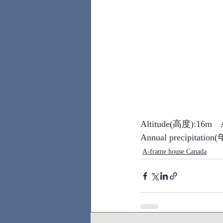
Altitude(高度):16m　
Annual precipita
A-frame house Canada