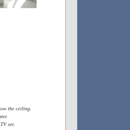
ow the ceiling.
ter.
 TV set.