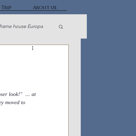
 Trip
About us
frame house Europa
r look!"  ... at 
hey moved to 