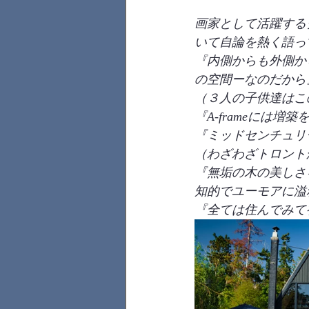
画家として活躍するク
いて自論を熱く語っ
『内側からも外側から
の空間ーなのだから
（３人の子供達はこ
『A-frameには
『ミッドセンチュリ
（わざわざトロント
『無垢の木の美しさ
知的でユーモアに溢
『全ては住んでみて