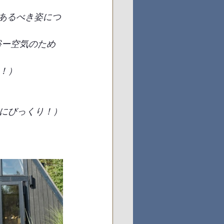
のあるべき姿につ
裕ー空気のため
！）
にびっくり！）