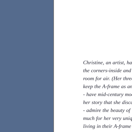
Christine, an artist, h
the corners-inside and
room for air. (Her thre
keep the A-frame as an
- have mid-century mod
her story that she disc
- admire the beauty of
much for her very uniq
living in their A-frame