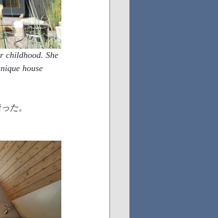
r childhood. She 
unique house 
出逢った。