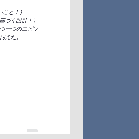
いこと！）
基づく設計！）
つ一つのエピソ
伺えた。