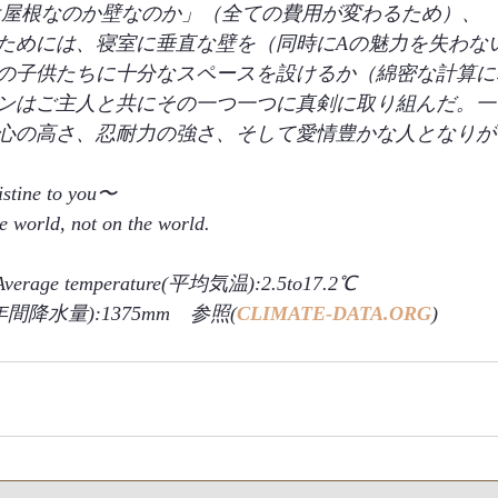
meは屋根なのか壁なのか」（全ての費用が変わるため）、
ためには、寝室に垂直な壁を（同時にAの魅力を失わな
の子供たちに十分なスペースを設けるか（綿密な計算に
ンはご主人と共にその一つ一つに真剣に取り組んだ。一
心の高さ、忍耐力の強さ、そして愛情豊かな人となりが
stine to you〜
he world, not on the world.
Average temperature(平均気温):2.5to17.2℃　
tion(年間降水量):1375mm　参照(
CLIMATE-DATA.ORG
)