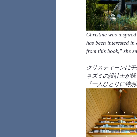
Christine was inspired
has been interested in
from this book," she sm
クリスティーンは子供の頃"
ネズミの設計士が様
『一人ひとりに特別