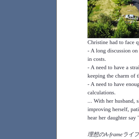
Christine had to face q
- A long discussion on 
in costs. 
- A need to have a stra
keeping the charm of t
- A need to have enoug
calculations. 
... With her husband, 
improving herself, pati
hear her daughter say 
理想のA-frame