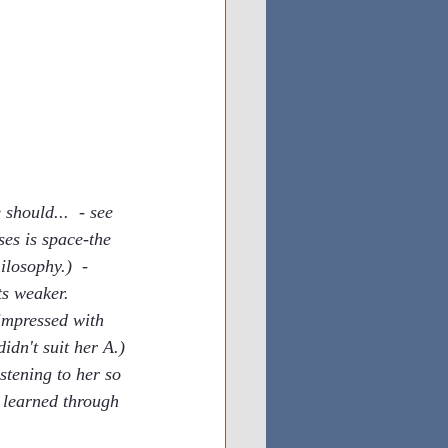
should...  - see 
es is space-the 
losophy.)  - 
ts weaker.
impressed with 
idn't suit her A.)
stening to her so 
 learned through 