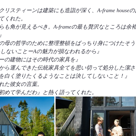
リスティーンは建築にも造詣が深く、A-frame house
てくれた。
も角が見えるべき。A-frameの最も贅沢なところは余
』
の母の哲学のために整理整頓をばっちり身につけたそう
増築をしないことーAの魅力が損なわれるから』
ーの建物にはその時代の家具を』
から運んできた伝統家具全てを思い切って処分した潔さ
を白く塗りたくるようなことは決してしないこと！』
れた彼女の言葉。
初めて学んだわ』と熱く語ってくれた。