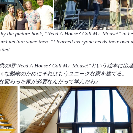
 by the picture book, "Need A House? Call Ms. Mouse!" in he
 architecture since then. "I learned everyone needs their own 
iled. 
Need A House? Call Ms. Mouse!"という絵本に
々な動物のためにそれはもうユニークな家を建てる。
な変わった家が必要なんだって学んだわ』