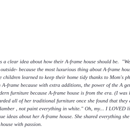
as a clear idea about how their A-frame house should be.  "We 
 outside- because the most luxurious thing about A-frame hous
e children learned to keep their home tidy thanks to Mom's phi
 A-frame because with extra additions, the power of the A ge
ern furniture because A-frame house is from the era. (I was 
arded all of her traditional furniture once she found that they d
 lamber , not paint everything in white." Oh, my... I LOVED li
ue ideas about her A-frame house. She shared everything she
 house with passion.   