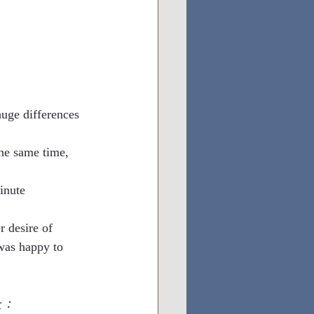
huge differences 
the same time, 
inute 
r desire of 
 was happy to 
た：