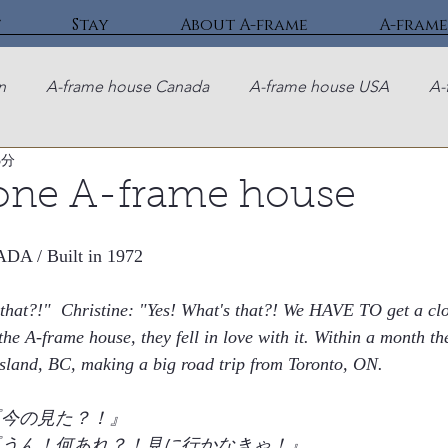
t
Stay
About A-frame
A-frame
n
A-frame house Canada
A-frame house USA
A-
3分
tone A-frame house
A / Built in 1972 
that?!"  Christine: "Yes! What's that?! We HAVE TO get a close
t the A-frame house, they fell in love with it. Within a month t
sland, BC, making a big road trip from Toronto, ON.   
『今の見た？！』
『うん！何あれ？！見に行かなきゃ！』