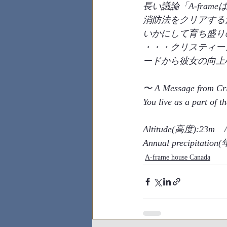
長い議論「A-fra
消防法をクリアする
いかにして育ち盛り
・・・クリスティー
ードから彼女の向上
〜 A Message from Cri
You live as a part of t
Altitude(高度):23m　
Annual precipita
A-frame house Canada