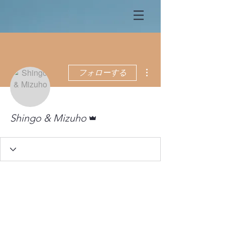
その他
フォローする
管理者
Shingo & Mizuho