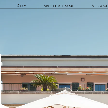
t
Stay
About A-frame
A-frame