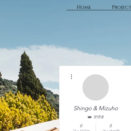
Home
Projec
その他
Shingo & Mizuho
管理者
0
0
フォロワー
フォロー中