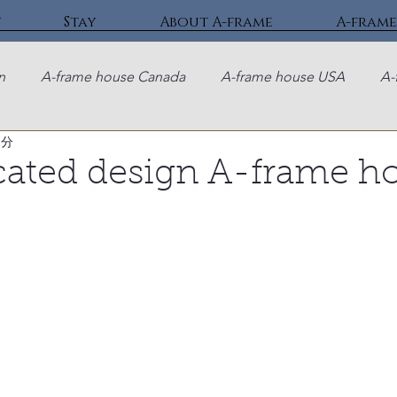
t
Stay
About A-frame
A-frame
n
A-frame house Canada
A-frame house USA
A-
1分
cated design A-frame h