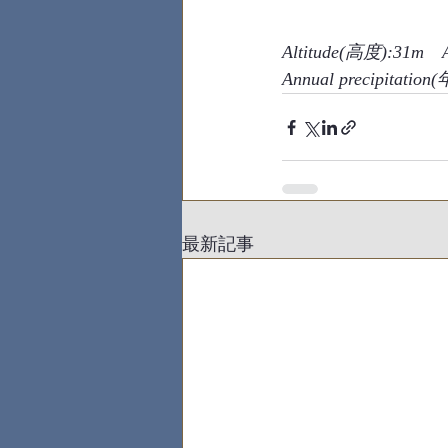
Altitude(高度):31m　
Annual precipitat
最新記事