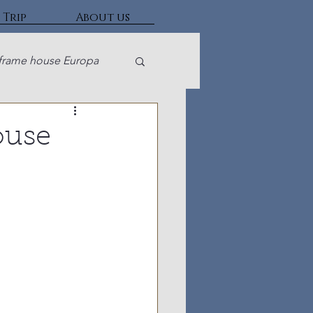
 Trip
About us
frame house Europa
ouse