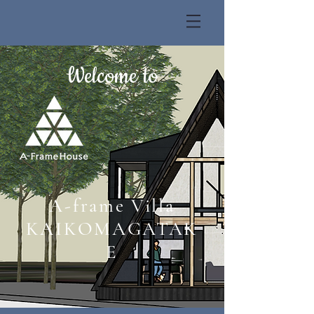
Welcome to
A-frame Villa
KAIKOMAGATAK
E